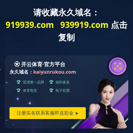
您好，欢迎进入九游（9game.com）体育·竞技游戏第