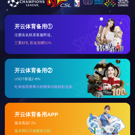
电子吊秤
电子叉车秤
电子台秤
标签打印电子秤
共 298
液化气充装秤
防爆电子秤
铸铁砝码