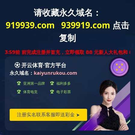
您好，欢迎进入九游（9game.com）体育·竞技游戏第