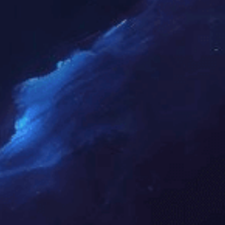
户需要将显示器与称重台分开或
查看详情
固耐用 适合于商业自动称量。工
要将显示器与称重台分开或连成
查看详情
用 适合于商业自动称量。工矿、