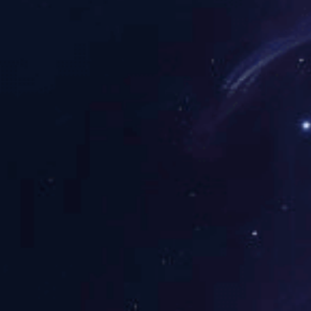
装载机电子秤工作原理
XK3190-A23P仪表打印功能操作方法
扭力天平都有哪些零部件？
外接不干胶标签打印机电子秤