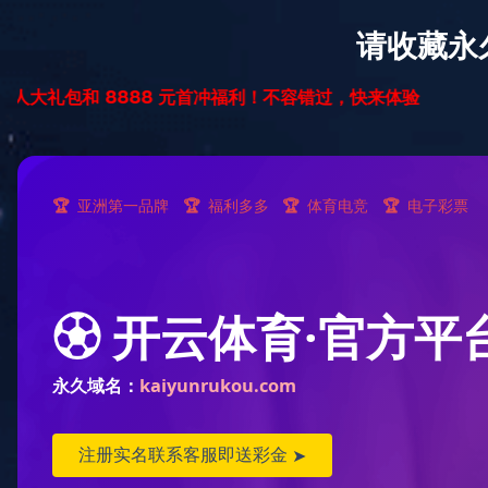
您好，欢迎进入九游（9game.com）体育·竞技游戏第