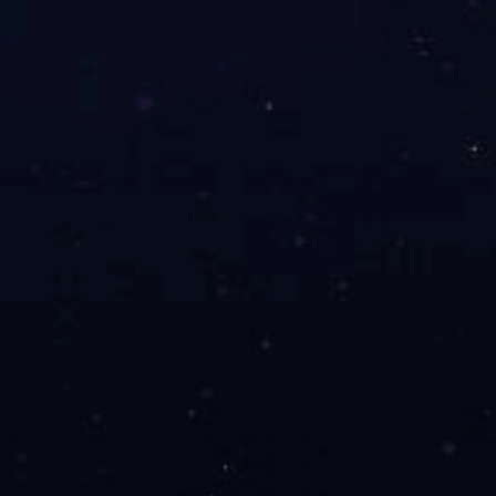
QQ咨询
QQ咨询
竞技游戏第一门户网站
扫一扫 微信咨询
QQ咨询
电话
仪器网
GoogleSitemap
总访问量：503765
管理登陆
在线留言
微信扫一扫