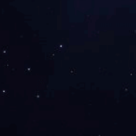
九游（9game.com）体育·竞技游戏第一门户
网站
联系QQ：834506798
联系邮箱：834506798@qq.com
传真：86-022-26922697
联系地址：天津市北辰区可信产业园对面
©2026 九游（9game.com）体育·竞技