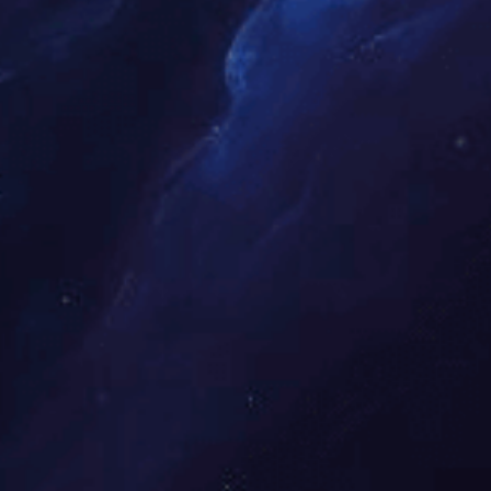
时间：
2017-06-07
型号：
天津150公斤电子计重台秤
天津150公斤电子计重台秤可以根据用户
成一体装置。本产品造型美观，结构坚固
矿、码头、车站、仓库的自动计量等。
时间：
2017-06-07
型号：
山东200kg开关量输出控制电子
山东200kg开关量输出控制电子秤泛应用
食，化工行业等工地等场所。外型美观，
高强度设计，创新*外观设计。其根据客