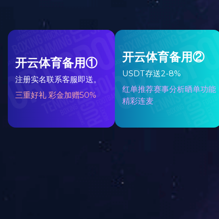
带打印电子台秤
查看更多 >>
相关文章
RELEVANT ARTICLES
钰恒JWI-700W计重电子台秤标定方法
二手电子地磅（汽车衡）值不值得购买
100吨电子地磅现场调试方法
100吨电子地磅基础板的预埋步骤
150吨电子地磅的选址要求是什么？
100吨电子地磅有角差怎么自动修复