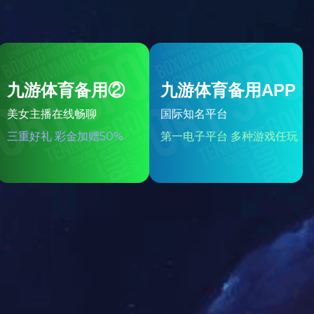
动称量。工矿、码头、车站、仓库
和带有单片微机的A12E显示器
查看详情
能稳定可靠、功能齐全，可以根
一体装置。
带有单片微机的A12E显示器两
查看详情
稳定可靠、功能齐全，可以根据
体装置。