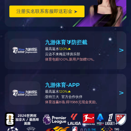
100吨电子汽车衡
80吨电子汽车衡
查看更多 >>
相关文章
RELEVANT ARTICLES
数字式100吨电子地磅信号线可以接多少米
如何正确使用100吨电子地磅
100吨电子地磅误差计算方法
100吨电子地磅日常操作事项
冬天做地磅基础需要注意哪些事项