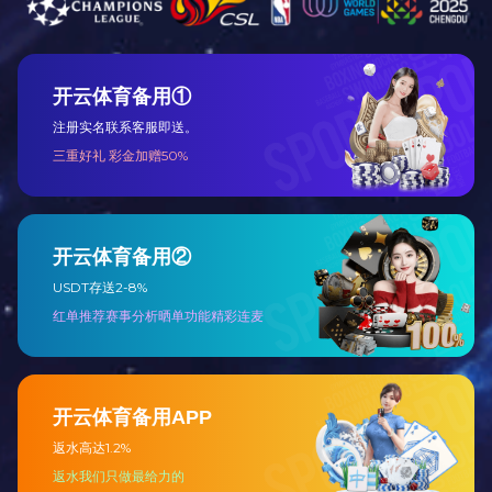
耀华XK3190-DS9数字式汽车衡仪表
工地100吨电子地磅用多大尺寸合适
固定式100吨电子地磅日常维护
收粮用100吨电子地磅需要什么尺寸
100吨电子地磅基础施工要求